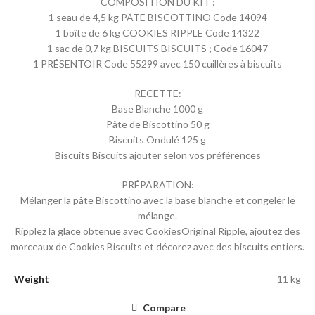
COMPOSITION DU KIT :
1 seau de 4,5 kg PÂTE BISCOTTINO Code 14094
1 boîte de 6 kg COOKIES RIPPLE Code 14322
1 sac de 0,7 kg BISCUITS BISCUITS ; Code 16047
1 PRÉSENTOIR Code 55299 avec 150 cuillères à biscuits
RECETTE:
Base Blanche 1000 g
Pâte de Biscottino 50 g
Biscuits Ondulé 125 g
Biscuits Biscuits ajouter selon vos préférences
PRÉPARATION:
Mélanger la pâte Biscottino avec la base blanche et congeler le
mélange.
Ripplez la glace obtenue avec CookiesOriginal Ripple, ajoutez des
morceaux de Cookies Biscuits et décorez avec des biscuits entiers.
Weight
11 kg
Compare