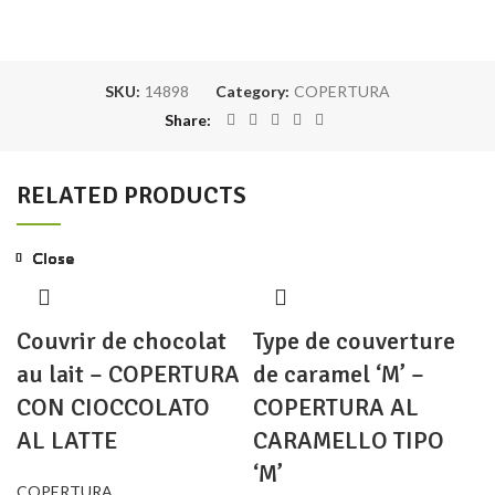
SKU:
14898
Category:
COPERTURA
Share
RELATED PRODUCTS
Close
Close
Close
Close
Close
Close
Close
Close
Couvrir de chocolat
Type de couverture
au lait – COPERTURA
de caramel ‘M’ –
CON CIOCCOLATO
COPERTURA AL
AL LATTE
CARAMELLO TIPO
‘M’
COPERTURA