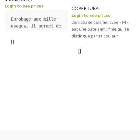
Login to see prices
COPERTURA
Login to see prices
Enrobage aux mille 
L'enrobage caramel type « M »
usages, il permet de 
est une pâte semi-finie qui se
panacher des glaces 
distingue par sa couleur
en cornet ou en 
brunâtre, sa saveur intense et
tasse avec du 
son arôme pénétrant. Destiné à
chocolat au lait 
panacher les glaces artisanales
croquant, mais aussi 
et à garnir les semifreddi et les
d'enrober finement 
gâteaux, il a un effet croustillant
et de manière 
étonnamment. À utiliser tel quel,
exquise des glaces 
c'est une solution idéale pour les
en bâtonnet. Il 
glaces sur bâtonnets, pralines et
s'agit d'une pâte 
semifreddi.
semi-finie au goût 
Couleur Caramel
de chocolat au lait, 
Saveur Caramel
le produit idéal 
pour panacher les 
Sans gluten
glaces artisanales 
et pour garnir les 