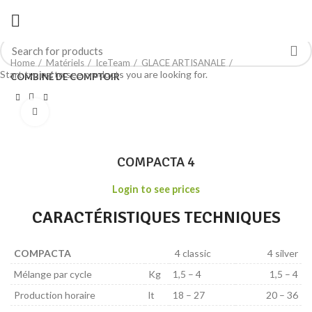
Home
Matériels
IceTeam
GLACE ARTISANALE
Start typing to see products you are looking for.
COMBINÉ DE COMPTOIR
Click to enlarge
COMPACTA 4
Login to see prices
CARACTÉRISTIQUES TECHNIQUES
COMPACTA
4 classic
4 silver
Mélange par cycle
Kg
1,5 – 4
1,5 – 4
Production horaire
lt
18 – 27
20 – 36