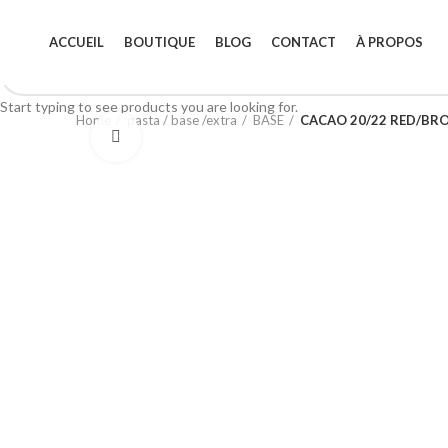
ACCUEIL
BOUTIQUE
BLOG
CONTACT
À PROPOS
Start typing to see products you are looking for.
Home
pasta / base /extra
BASE
CACAO 20/22 RED/BR
Click to enlarge