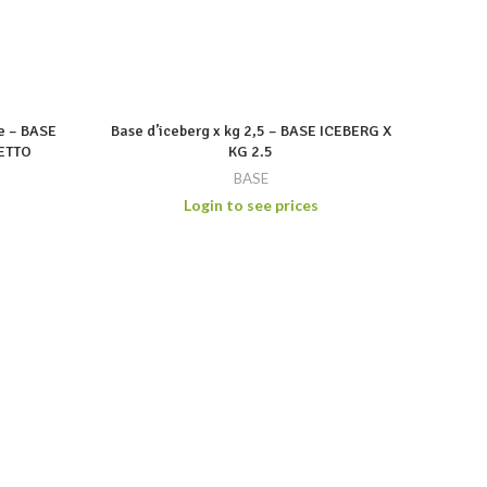
e – BASE
Base d’iceberg x kg 2,5 – BASE ICEBERG X
ETTO
KG 2.5
BASE
Login to see prices