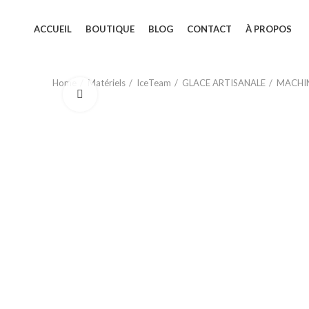
ACCUEIL
BOUTIQUE
BLOG
CONTACT
À PROPOS
Home
Matériels
IceTeam
GLACE ARTISANALE
MACHIN
Click to enlarge