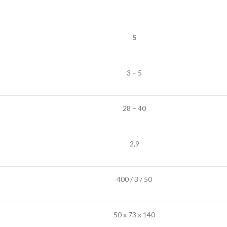
5
3 – 5
28 – 40
2,9
400 / 3 / 50
50 x 73 x 140