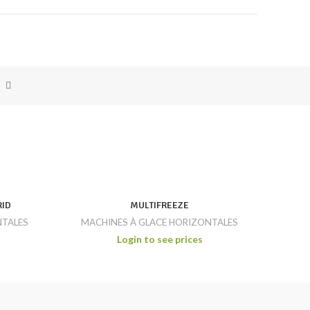
RID
MULTIFREEZE
NTALES
MACHINES À GLACE HORIZONTALES
MAC
Login to see prices