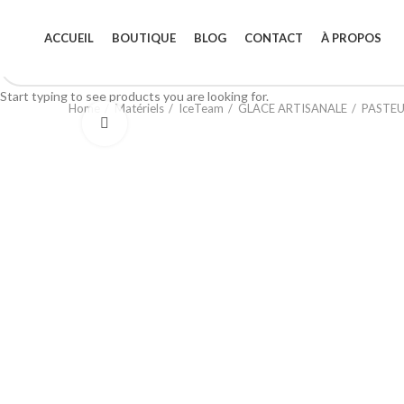
ACCUEIL
BOUTIQUE
BLOG
CONTACT
À PROPOS
Start typing to see products you are looking for.
Home
Matériels
IceTeam
GLACE ARTISANALE
PASTEU
Click to enlarge