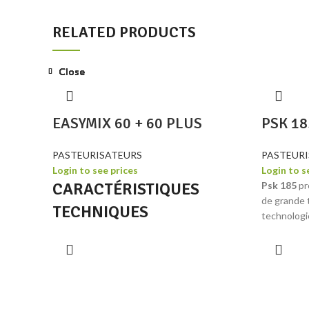
RELATED PRODUCTS
Close
Close
Close
Close
Close
Close
EASYMIX 60 + 60 PLUS
PSK 18
PASTEURISATEURS
PASTEUR
Login to see prices
Login to s
CARACTÉRISTIQUES
Psk 185
pr
de grande t
TECHNIQUES
technologie
d'utilisati
60
60 + 60
minimales 
EASYMIX
PLUS
PLUS
flexibilit
2 x 27 -
court. Grâ
Mélange par cycle
lt
27 - 55
2 x 55
chauffage,
Le mixeur-
Puissance installée
kW
9
19