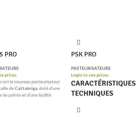
5 PRO
PSK PRO
ISATEURS
PASTEURISATEURS
ee prices
Login to see prices
CARACTÉRISTIQUES
o est le nouveau pasteurisateur
aille de
Cattabriga
, doté d'une
TECHNIQUES
 de pointe et d'une facilité
on. Il permet de traiter les charges
et maximales avec une grande
PSK PRO
65
é et dans un temps extrêmement
ce au double système de
Mélange par cycle
lt
18 - 55
 les consommations sont réduites.
émulsionneur APM, dèmontable et