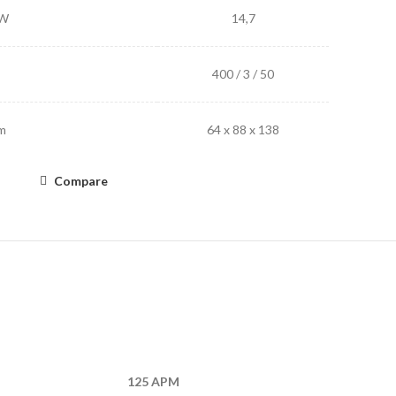
W
14,7
400 / 3 / 50
m
64 x 88 x 138
Compare
125 APM