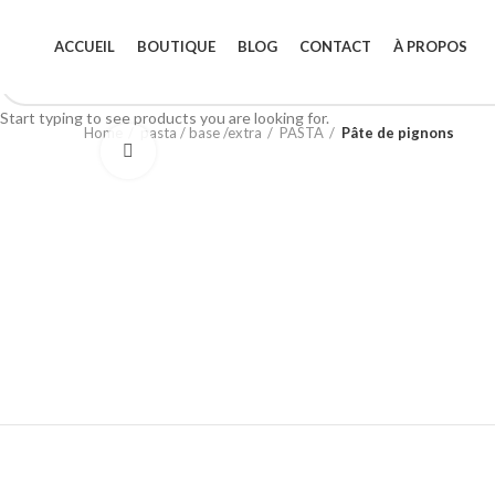
ACCUEIL
BOUTIQUE
BLOG
CONTACT
À PROPOS
Start typing to see products you are looking for.
Home
pasta / base /extra
PASTA
Pâte de pignons
Click to enlarge