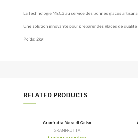
La technologie MEC3 au service des bonnes glaces artisana
Une solution innovante pour préparer des glaces de qualité d
Poids: 2kg
RELATED PRODUCTS
Granfrutta Mora di Gelso
GRANFRUTTA
Login to see prices