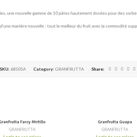
les, une nouvelle gamme de 10 pâtes hautement dosées pour des sorbets
’une manière nouvelle : tout le meilleur du fruit avec la commodité supp
SKU:
68505A
Category:
GRANFRUTTA
Share
Granfrutta Farcy Mirtillo
Granfrutta Guapa
GRANFRUTTA
GRANFRUTTA
Login to see prices
Login to see prices