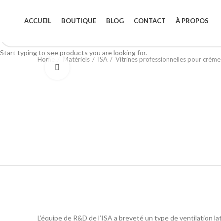
ACCUEIL
BOUTIQUE
BLOG
CONTACT
À PROPOS
Start typing to see products you are looking for.
Home
Matériels
ISA
Vitrines professionnelles pour crème
Click to enlarge
L’équipe de R&D de l’ISA a breveté un type de ventilation la