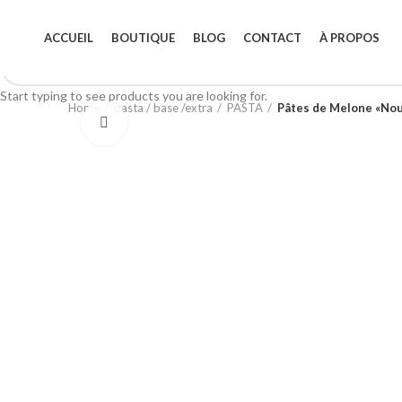
ACCUEIL
BOUTIQUE
BLOG
CONTACT
À PROPOS
Start typing to see products you are looking for.
Home
pasta / base /extra
PASTA
Pâtes de Melone «No
Click to enlarge