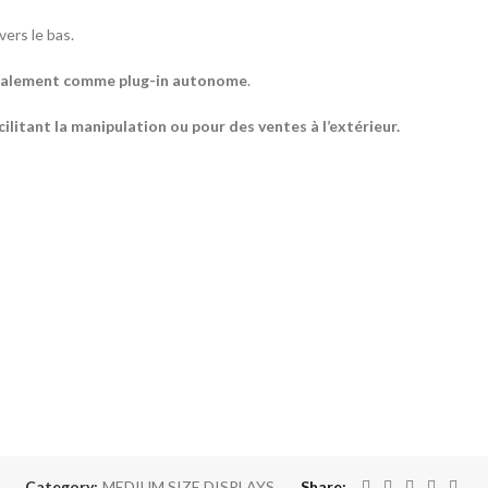
vers le bas.
palement comme plug-in
autonome
.
cilitant
la
manipulation
ou
pour
des
ventes
à l’
extérieur.
Category:
MEDIUM SIZE DISPLAYS
Share