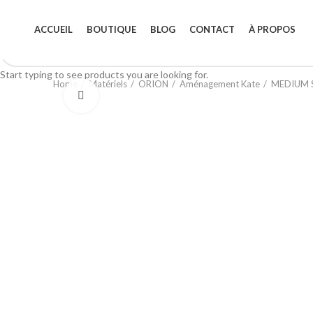
ACCUEIL
BOUTIQUE
BLOG
CONTACT
À PROPOS
Start typing to see products you are looking for.
Home
Matériels
ORION
Aménagement Kate
MEDIUM S
Click to enlarge