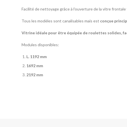
Facilité de nettoyage grâce à l’ouverture de la vitre frontale 
Tous les modèles sont canalisables mais est
conçue princi
Vitrine
idéale
pour
être
équipée
de
roulettes
solides
,
fa
Modules disponibles:
L
.
1192 mm
1692 mm
2192 mm