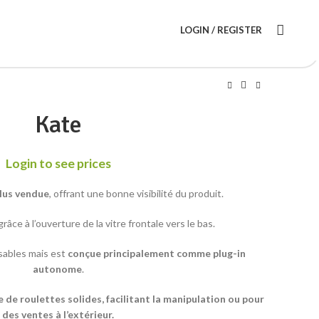
LOGIN / REGISTER
Kate
Login to see prices
plus vendue
, offrant une bonne visibilité du produit.
râce à l’ouverture de la vitre frontale vers le bas.
sables mais est
conçue principalement comme plug-in
autonome
.
e
de
roulettes
solides
,
facilitant
la
manipulation
ou
pour
des
ventes
à l’
extérieur.