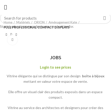
Home
Matériels
ORION
Aménagement Kate
Start typing to see products you are looking for.
FULL PROFESSIONAL COMPACT DISPLAYS
Click to enlarge
JOBS
Login to see prices
Vitrine élégante qui se distingue par son design
b
oîte
à bijoux
mettant en valeur votre espace de vente.
Elle offre un visuel clair des produits exposés dans un espace
compact.
Vitrine au service des architectes et designers pour créer des